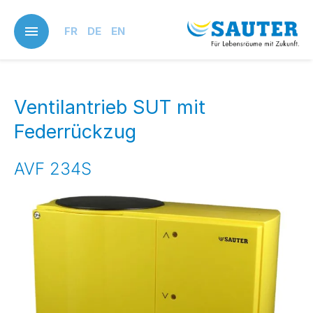
Skip
to
FR
DE
EN
main
content
Ventilantrieb SUT mit
Federrückzug
AVF 234S