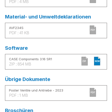
PDF : 4 MB
Material- und Umweltdeklarationen
AVF234S
PDF
PDF : 41 KB
Software
CASE Components 3.16 SR1
ZIP
NEW
ZIP : 854 MB
Übrige Dokumente
Poster Ventile und Antriebe - 2023
PDF
PDF : 1 MB
Broschüren