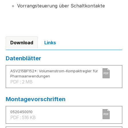
Vorrangsteuerung über Schaltkontakte
Download
Links
Datenblätter
ASV215BF152*: Volumenstrom-Kompaktregler für
PDF
Pharmaanwendungen
PDF : 2 MB
Montagevorschriften
0520450010
PDF
PDF : 516 KB