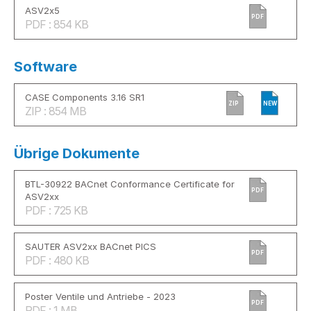
ASV2x5
PDF
PDF : 854 KB
Software
CASE Components 3.16 SR1
ZIP
NEW
ZIP : 854 MB
Übrige Dokumente
BTL-30922 BACnet Conformance Certificate for
PDF
ASV2xx
PDF : 725 KB
SAUTER ASV2xx BACnet PICS
PDF
PDF : 480 KB
Poster Ventile und Antriebe - 2023
PDF
PDF : 1 MB