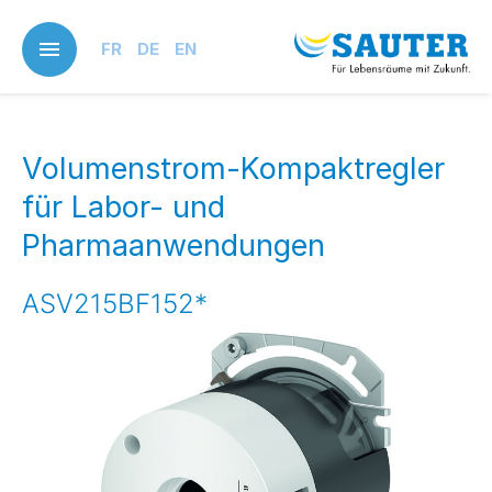
Skip
to
FR
DE
EN
main
content
Volumenstrom-Kompaktregler
für Labor- und
Pharmaanwendungen
ASV215BF152*