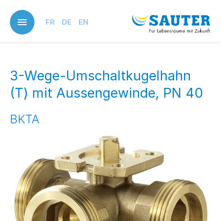
Skip
to
FR
DE
EN
main
content
3-Wege-Umschaltkugelhahn
(T) mit Aussengewinde, PN 40
BKTA