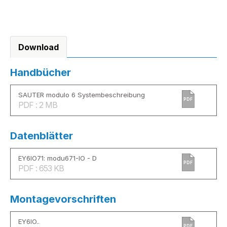
Download
Handbücher
SAUTER modulo 6 Systembeschreibung
PDF
PDF : 2 MB
Datenblätter
EY6IO71: modu671-IO - D
PDF
PDF : 653 KB
Montagevorschriften
EY6IO..
PDF