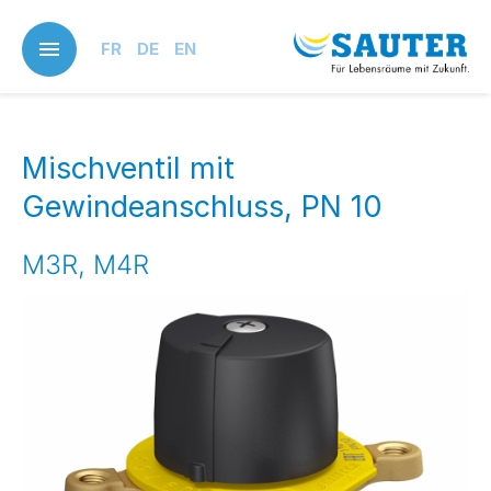
Skip
to
FR
DE
EN
main
content
Mischventil mit
Gewindeanschluss, PN 10
M3R, M4R