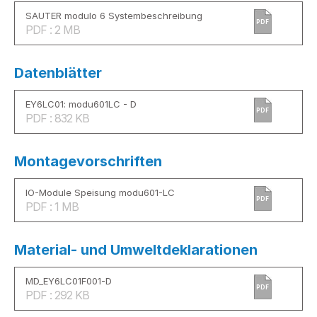
SAUTER modulo 6 Systembeschreibung
PDF
PDF : 2 MB
Datenblätter
EY6LC01: modu601LC - D
PDF
PDF : 832 KB
Montagevorschriften
IO-Module Speisung modu601-LC
PDF
PDF : 1 MB
Material- und Umweltdeklarationen
MD_EY6LC01F001-D
PDF
PDF : 292 KB