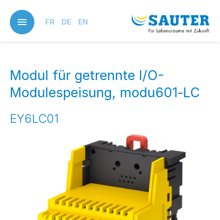
Skip
to
FR
DE
EN
main
content
Modul für getrennte I/O-
Modulespeisung, modu601‑LC
EY6LC01