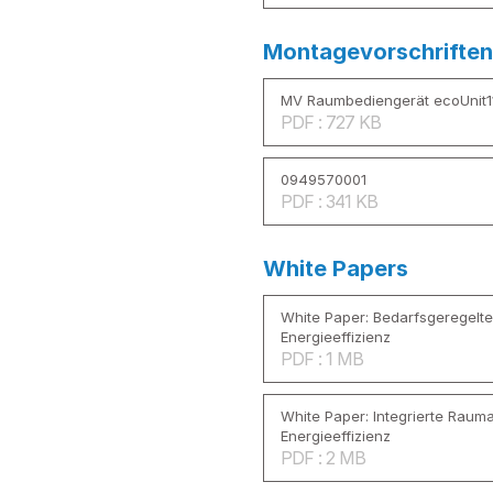
Montagevorschriften
MV Raumbediengerät ecoUnit11
PDF : 727 KB
0949570001
PDF : 341 KB
White Papers
White Paper: Bedarfsgeregelt
Energieeffizienz
PDF : 1 MB
White Paper: Integrierte Raum
Energieeffizienz
PDF : 2 MB