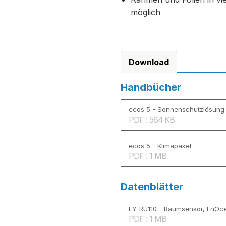
möglich
Download
Handbücher
ecos 5 - Sonnenschutzlösung
PDF : 564 KB
ecos 5 - Klimapaket
PDF : 1 MB
Datenblätter
EY-RU110 - Raumsensor, EnOc
PDF : 1 MB