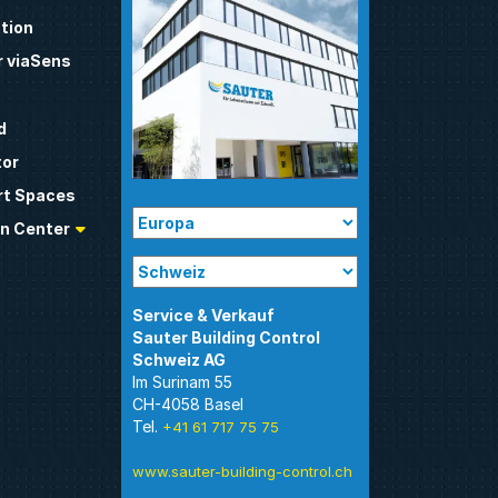
tion
 viaSens
d
tor
t Spaces
n Center
Sauter Building Control
Im Surinam 55
CH-4058 Basel
Tel.
+41 61 717 75 75
www.sauter-building-control.ch