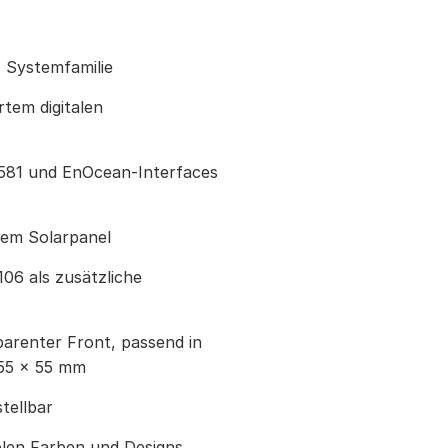
 Systemfamilie
rtem digitalen
581 und EnOcean-Interfaces
rtem Solarpanel
106 als zusätzliche
parenter Front, passend in
 55 × 55 mm
tellbar
elen Farben und Designs