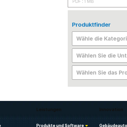
PDF : 1 MB
Produktfinder
Leistungen
Innovation
e
Produkte und Software
Gebäudeauto