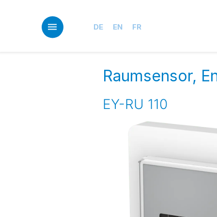
Skip
to
main
DE
EN
FR
content
Raumsensor, En
EY-RU 110