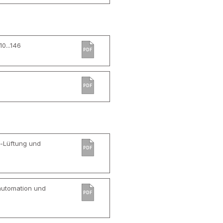
0...146
PDF
PDF
e-Lüftung und
PDF
automation und
PDF