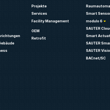
Projekte
Raumautoma
Services
Smart Sensor
Facility Management
modulo 6
SAUTER Clou
OEM
inrichtungen
Smart Actua
Retrofit
 Gebäude
SAUTER Smar
ness
SAUTER Visio
BACnet/SC