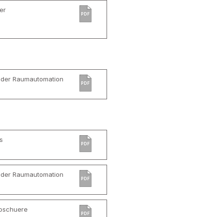
er
PDF
 der Raumautomation
PDF
s
PDF
 der Raumautomation
PDF
roschuere
PDF