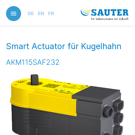
Skip
to
DE
EN
FR
main
content
Smart Actuator für Kugelhahn
AKM115SAF232