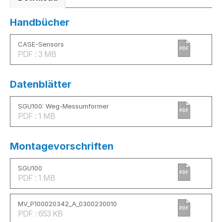
Handbücher
CASE-Sensors
PDF
PDF : 3 MB
Datenblätter
SGU100: Weg-Messumformer
PDF
PDF : 1 MB
Montagevorschriften
SGU100
PDF
PDF : 1 MB
MV_P100020342_A_0300230010
PDF
PDF : 653 KB