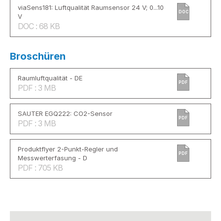
viaSens181: Luftqualität Raumsensor 24 V; 0...10
DOC
V
DOC : 68 KB
Broschüren
Raumluftqualität - DE
PDF
PDF : 3 MB
SAUTER EGQ222: CO2-Sensor
PDF
PDF : 3 MB
Produktflyer 2-Punkt-Regler und
PDF
Messwerterfasung - D
PDF : 705 KB