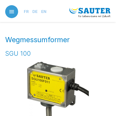
Skip
to
FR
DE
EN
main
content
Wegmessumformer
SGU 100