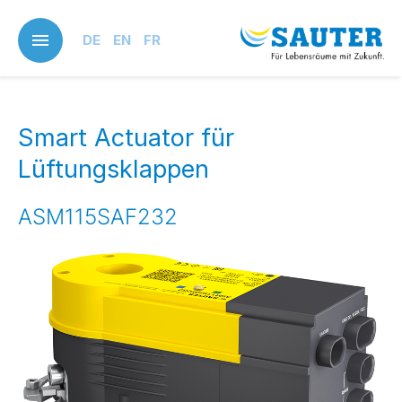
Skip
to
DE
EN
FR
main
content
Smart Actuator für
Lüftungsklappen
ASM115SAF232