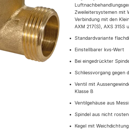
Luftnachbehandlungsge
Zweileitersystemen mit
Verbindung mit den Klei
AXM 217(S), AXS 315S 
Standardvariante flachd
Einstellbarer kvs-Wert
Bei eingedrückter Spinde
Schliessvorgang gegen 
Ventil mit Aussengewin
Klasse B
Ventilgehäuse aus Mess
Spindel aus nicht roste
Kegel mit Weichdichtun