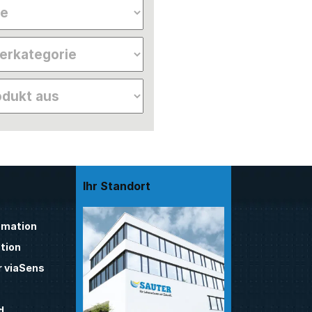
Ihr Standort
mation
tion
 viaSens
d