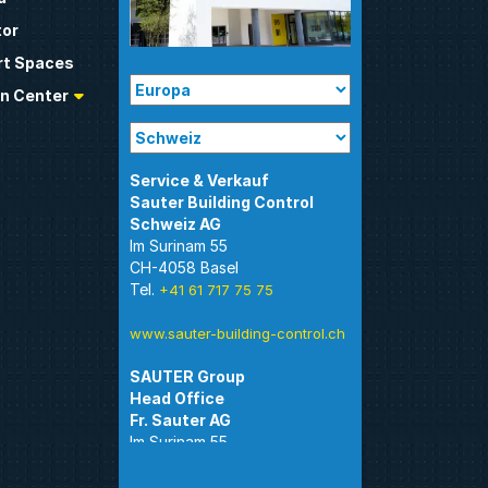
tor
t Spaces
n Center
Sauter Building Control
Im Surinam 55
CH-4058 Basel
Tel.
+41 61 717 75 75
www.sauter-building-control.ch
SAUTER Group
Im Surinam 55
CH-4058 Basel
Tel.
+41 61 695 55 55