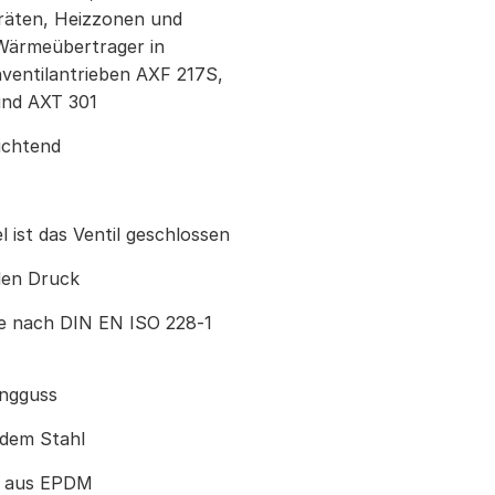
räten, Heizzonen und
 Wärmeübertrager in
nventilantrieben AXF 217S,
und AXT 301
ichtend
l ist das Ventil geschlossen
den Druck
de nach DIN EN ISO 228‑1
ingguss
ndem Stahl
g aus EPDM