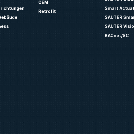
OEM
inrichtungen
Smart Actua
Retrofit
 Gebäude
SAUTER Smar
ness
SAUTER Visio
BACnet/SC