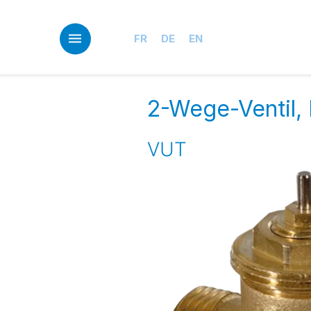
Skip
to
main
FR
DE
EN
content
2-Wege-Ventil,
VUT