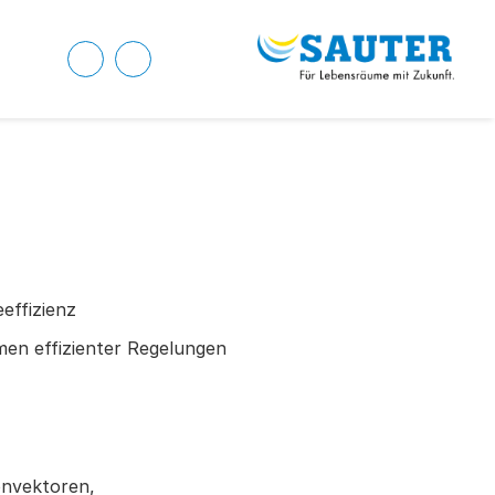
eeffizienz
men effizienter Regelungen
onvektoren,