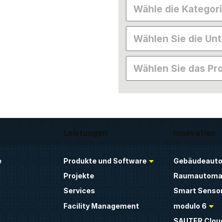
Leistungen
Innovation
e
Produkte und Software
Gebäudeauto
Projekte
Raumautoma
Services
Smart Sensor
Facility Management
modulo 6
SAUTER Clou