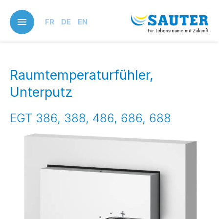
Skip
to
FR
DE
EN
main
content
Raumtemperaturfühler,
Unterputz
EGT 386, 388, 486, 686, 688