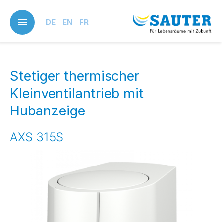
Skip
to
DE
EN
FR
main
content
Stetiger thermischer
Kleinventilantrieb mit
Hubanzeige
AXS 315S