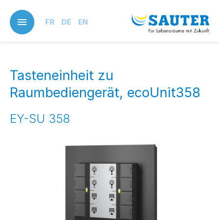
Skip
to
FR
DE
EN
main
content
Tasteneinheit zu
Raumbediengerät, ecoUnit358
EY-SU 358