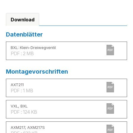
Download
Datenblätter
BXL: Klein-Dreiwegventil
PDF
PDF : 2 MB
Montagevorschriften
AXT211
PDF
PDF : 1 MB
VXL, BXL
PDF
PDF : 124 KB
AXM217, AXM217S
PDF