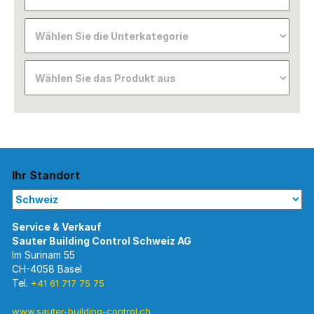
Ihr Standort
Im Surinam 55
CH-4058 Basel
Tel.
+41 61 717 75 75
www.sauter-building-control.ch