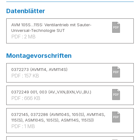
Datenblätter
AVM 105S…115S: Ventilantrieb mit Sauter-
PDF
Universal-Technologie SUT
PDF : 2 MB
Montagevorschriften
0372273 (AVM114, AVM114S)
PDF
PDF : 157 KB
0372249 001, 003 (AV.,VXN,BXN,VU.,BU.)
PDF
PDF : 666 KB
0372145, 0372286 (AVM104S, 105(S), AVM114S,
PDF
115(S), ASM104S, 105(S), ASM114S, 115(S))
PDF : 1 MB