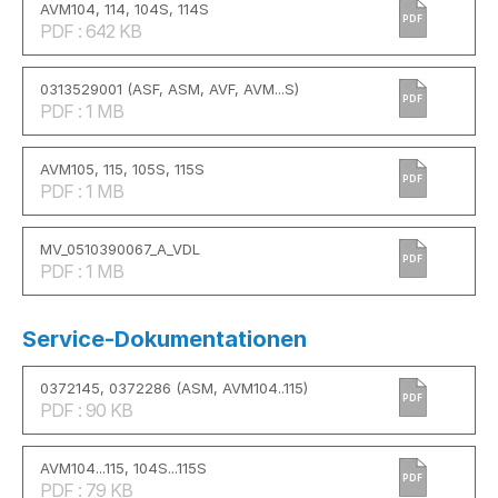
AVM104, 114, 104S, 114S
PDF
PDF : 642 KB
0313529001 (ASF, ASM, AVF, AVM...S)
PDF
PDF : 1 MB
AVM105, 115, 105S, 115S
PDF
PDF : 1 MB
MV_0510390067_A_VDL
PDF
PDF : 1 MB
Service-Dokumentationen
0372145, 0372286 (ASM, AVM104..115)
PDF
PDF : 90 KB
AVM104...115, 104S...115S
PDF
PDF : 79 KB