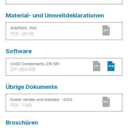
Material- und Umweltdeklarationen
AVM105S...115S
PDF
PDF : 36 KB
Software
CASE Components 3.16 SR1
ZIP
NEW
ZIP : 854 MB
Übrige Dokumente
Poster Ventile und Antriebe - 2023
PDF
PDF : 1 MB
Broschüren