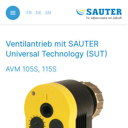
Skip
to
FR
DE
EN
main
content
Ventilantrieb mit SAUTER
Universal Technology (SUT)
AVM 105S, 115S