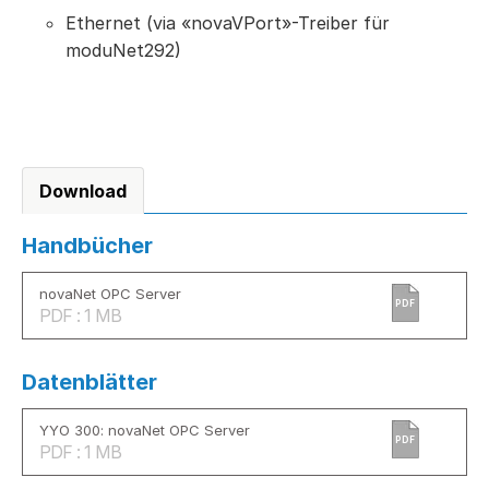
Ethernet (via «novaVPort»-Treiber für
moduNet292)
Download
Handbücher
novaNet OPC Server
PDF
PDF : 1 MB
Datenblätter
YYO 300: novaNet OPC Server
PDF
PDF : 1 MB