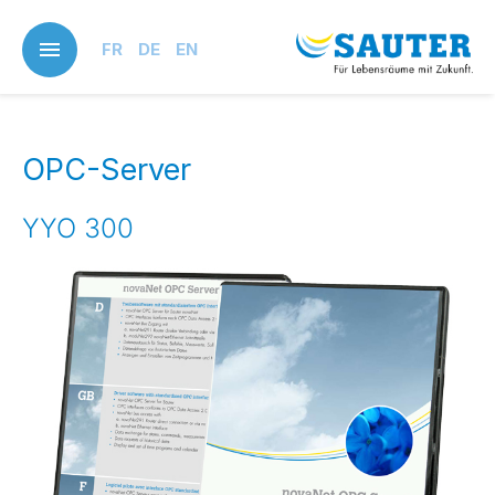
Skip
to
FR
DE
EN
main
content
OPC-Server
YYO 300