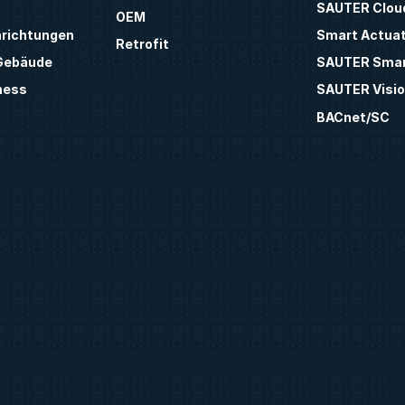
SAUTER Clou
OEM
inrichtungen
Smart Actua
Retrofit
 Gebäude
SAUTER Smar
ness
SAUTER Visio
BACnet/SC