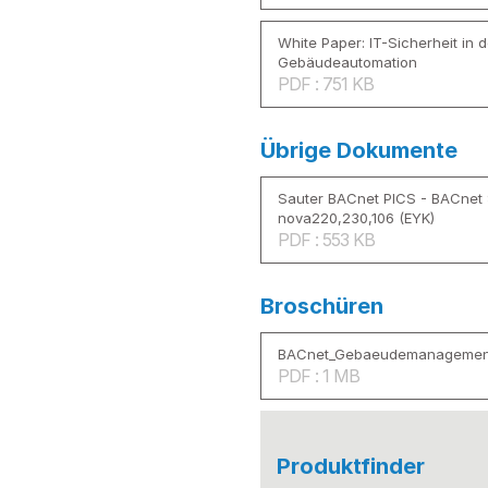
White Paper: IT-Sicherheit in d
Gebäudeautomation
PDF : 751 KB
Übrige Dokumente
Sauter BACnet PICS - BACnet
nova220,230,106 (EYK)
PDF : 553 KB
Broschüren
BACnet_Gebaeudemanagemen
PDF : 1 MB
Produktfinder