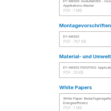
EY-AM300: moduNet300 - nov
Applikations-Master
PDF : 1 MB
Montagevorschriften
EY-AM300
PDF : 767 KB
Material- und Umwelt
EY-AM300 F001/F002: Applicat
PDF : 33 KB
White Papers
White Paper: Bedarfsgeregelt
Energieeffizienz
PDF : 1 MB