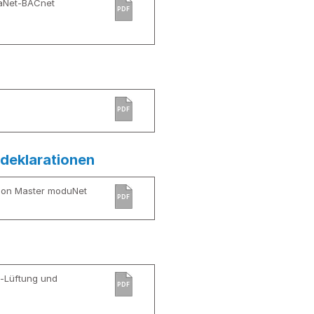
aNet-BACnet
PDF
PDF
deklarationen
ion Master moduNet
PDF
e-Lüftung und
PDF