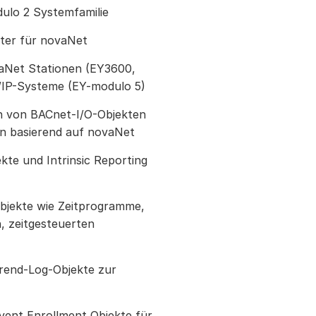
ulo 2 Systemfamilie
ter für novaNet
vaNet Stationen (EY3600,
/IP-Systeme (EY-modulo 5)
n von BACnet-I/O-Objekten
en basierend auf novaNet
kte und Intrinsic Reporting
bjekte wie Zeitprogramme,
n, zeitgesteuerten
Trend-Log-Objekte zur
vent Enrollment Objekte für