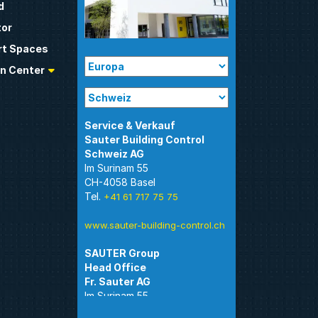
d
tor
t Spaces
n Center
Sauter Building Control
Im Surinam 55
CH-4058 Basel
Tel.
+41 61 717 75 75
www.sauter-building-control.ch
SAUTER Group
Im Surinam 55
CH-4058 Basel