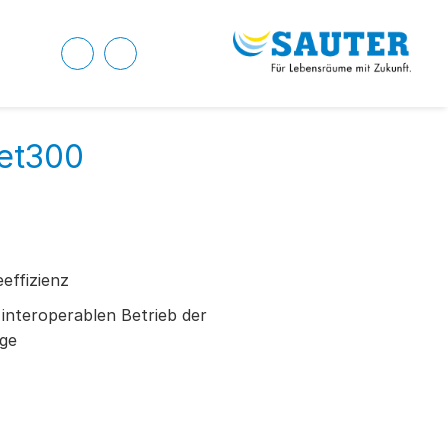
et300
eeffizienz
interoperablen Betrieb der
age