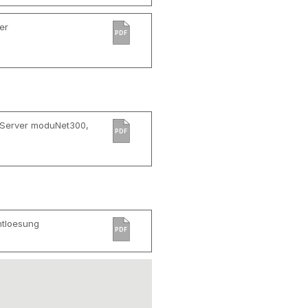
er
PDF
 Server moduNet300,
PDF
tloesung
PDF