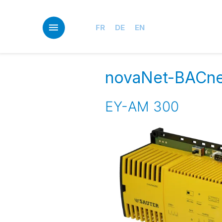
Skip
to
main
FR
DE
EN
content
novaNet-BACne
EY-AM 300