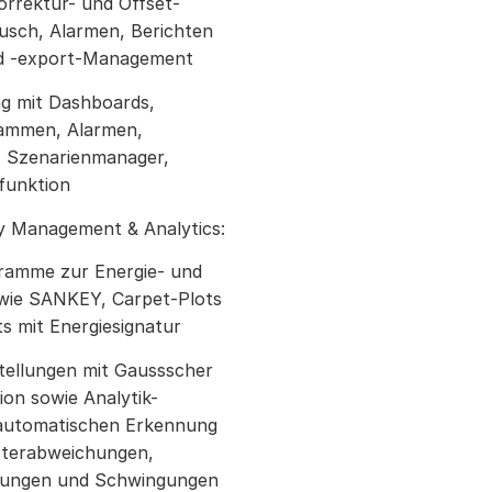
orrektur- und Offset-
ausch, Alarmen, Berichten
d -export-Management
ing mit Dashboards,
rammen, Alarmen,
n, Szenarienmanager,
funktion
gy Management & Analytics:
gramme zur Energie- und
wie SANKEY, Carpet‑Plots
s mit Energiesignatur
ellungen mit Gaussscher
ion sowie Analytik-
 automatischen Erkennung
sterabweichungen,
hungen und Schwingungen