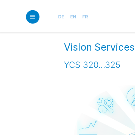
Skip
to
main
DE
EN
FR
content
Vision Services
YCS 320…325