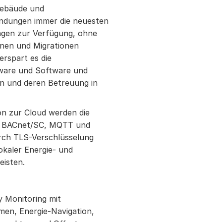
 Gebäude und
dungen immer die neuesten
ngen zur Verfügung, ohne
onen und Migrationen
erspart es die
dware und Software und
nen und deren Betreuung in
n zur Cloud werden die
e BACnet/SC, MQTT und
rch TLS-Verschlüsselung
okaler Energie- und
isten.
y Monitoring mit
en, Energie-Navigation,