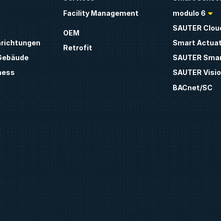
Facility Management
modulo 6
SAUTER Clou
OEM
inrichtungen
Smart Actua
Retrofit
 Gebäude
SAUTER Smar
ness
SAUTER Visio
BACnet/SC