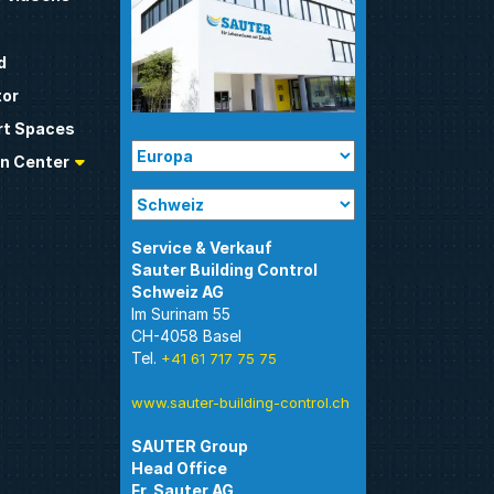
d
tor
t Spaces
n Center
Sauter Building Control
Im Surinam 55
CH-4058 Basel
Tel.
+41 61 717 75 75
www.sauter-building-control.ch
SAUTER Group