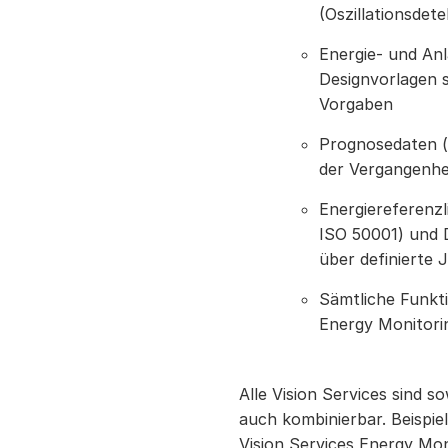
(Oszillationsdete
Energie- und An
Designvorlagen 
Vorgaben
Prognosedaten (
der Vergangenhe
Energiereferenzl
ISO 50001) und
über definierte 
Sämtliche Funkti
Energy Monitorin
Alle Vision Services sind s
auch kombinierbar. Beispie
Vision Services Energy Moni