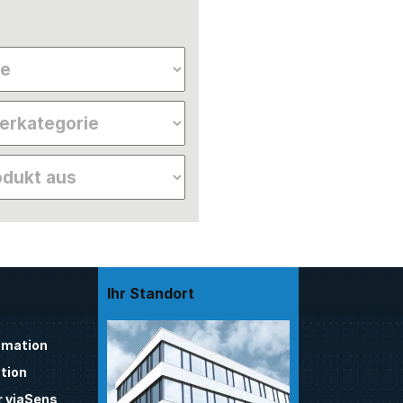
Ihr Standort
mation
tion
 viaSens