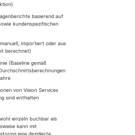
ktion)
lagenberichte basierend auf
sowie kundenspezifischen
manuell, importiert oder aus
it berechnet)
inie (Baseline gemäß
 Durchschnittsberechnungen
Jahre
onen von Vision Services
g sind enthalten
owohl einzeln buchbar als
lsweise kann mit
toring eine dezidierte