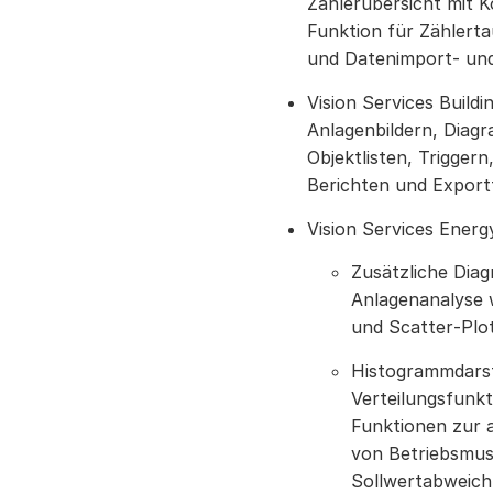
Zählerübersicht mit K
Funktion für Zählert
und Datenimport- un
Vision Services Build
Anlagenbildern, Diag
Objektlisten, Trigger
Berichten und Export
Vision Services Ener
Zusätzliche Dia
Anlagenanalyse 
und Scatter‑Plot
Histogrammdarst
Verteilungsfunkt
Funktionen zur
von Betriebsmu
Sollwertabweic