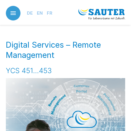
Skip
to
DE
EN
FR
main
content
Digital Services – Remote
Management
YCS 451…453