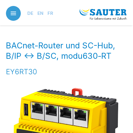
Skip
to
DE
EN
FR
main
content
BACnet-Router und SC-Hub,
B/IP <-> B/SC, modu630‑RT
EY6RT30