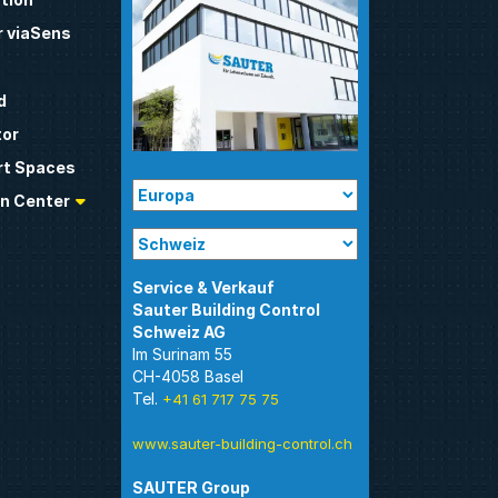
 viaSens
d
tor
t Spaces
n Center
Sauter Building Control
Im Surinam 55
CH-4058 Basel
Tel.
+41 61 717 75 75
www.sauter-building-control.ch
SAUTER Group