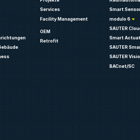
Services
Smart Sensor
Facility Management
modulo 6
SAUTER Clou
OEM
inrichtungen
Smart Actua
Retrofit
 Gebäude
SAUTER Smar
ness
SAUTER Visio
BACnet/SC