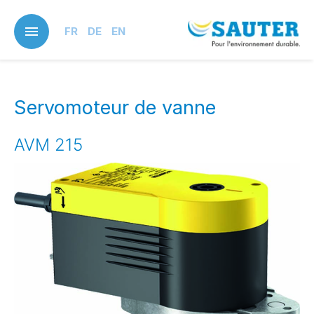
Skip
to
FR
DE
EN
main
content
Servomoteur de vanne
AVM 215