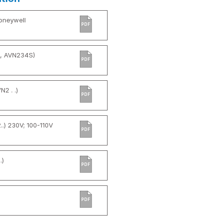
Honeywell
PDF
, AVN234S)
PDF
N2 . .)
PDF
.) 230V; 100-110V
PDF
.)
PDF
PDF