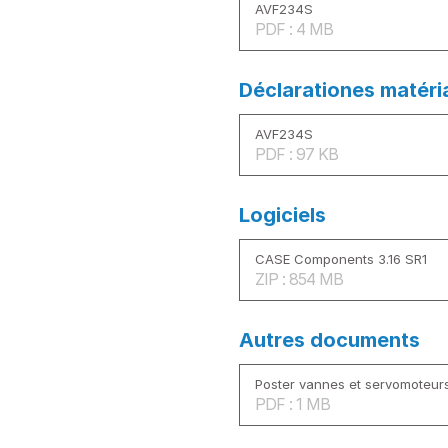
AVF234S
PDF : 4 MB
Déclarationes matéri
AVF234S
PDF : 97 KB
Logiciels
CASE Components 3.16 SR1
ZIP : 854 MB
Autres documents
Poster vannes et servomoteur
PDF : 1 MB