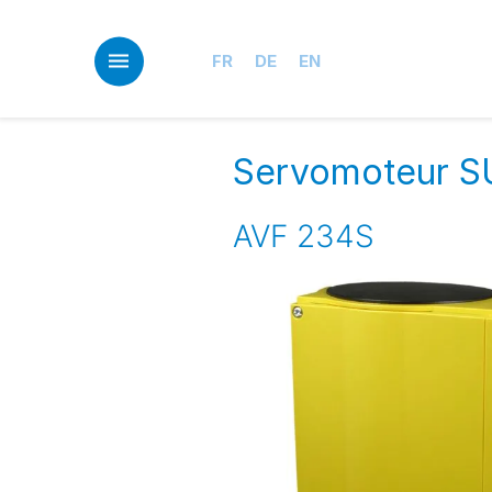
Skip
to
main
FR
DE
EN
content
Servomoteur SU
AVF 234S