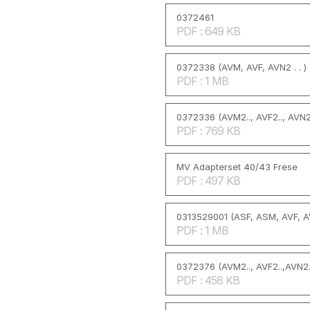
0372461
PDF : 649 KB
0372338 (AVM, AVF, AVN2 . . )
PDF : 1 MB
0372336 (AVM2.., AVF2.., AVN2.
PDF : 769 KB
MV Adapterset 40/43 Frese
PDF : 497 KB
0313529001 (ASF, ASM, AVF, A
PDF : 1 MB
0372376 (AVM2.., AVF2..,AVN2.
PDF : 458 KB