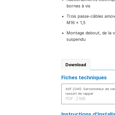
bornes à vis
Trois passe-câbles amov
M16 × 1,5
Montage debout, de la ve
suspendu
Download
Fiches techniques
AVF 234S: Servomoteur de v
ressort de rappel
PDF : 2 MB
Instructions d'install