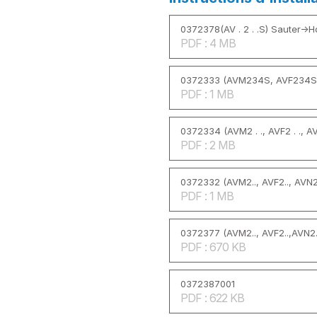
0372378(AV . 2 . .S) Sauter->
PDF : 4 MB
0372333 (AVM234S, AVF234S
PDF : 1 MB
0372334 (AVM2 . ., AVF2 . ., AV
PDF : 2 MB
0372332 (AVM2.., AVF2.., AVN2.
PDF : 1 MB
0372377 (AVM2.., AVF2..,AVN2.
PDF : 670 KB
0372387001
PDF : 622 KB