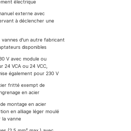
ement électrique
manuel externe avec
ervant à déclencher une
 vannes d’un autre fabricant
ptateurs disponibles
230 V avec module ou
ur 24 VCA ou 24 VCC,
ise également pour 230 V
ier fritté exempt de
ngrenage en acier
 de montage en acier
ation en alliage léger moulé
r la vanne
ues (2,5 mm² max.) avec