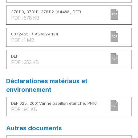
378110, 378111, 378112 (A44W , DEF)
PDF
PDF : 578 KB
0372455 -> ASM124,134
PDF
PDF : 1 MB
DEF
PDF
PDF : 352 KB
Déclarationes matériaux et
environnement
DEF 025...200: Vanne papillon étanche, PN16
PDF
PDF : 90 KB
Autres documents