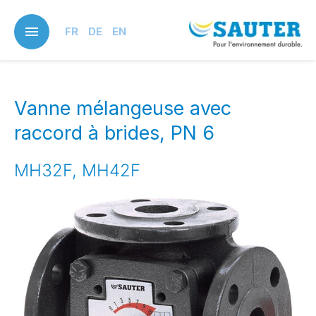
Skip
to
FR
DE
EN
main
content
Vanne mélangeuse avec
raccord à brides, PN 6
MH32F, MH42F