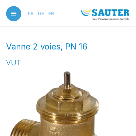
Skip
to
FR
DE
EN
main
content
Vanne 2 voies, PN 16
VUT