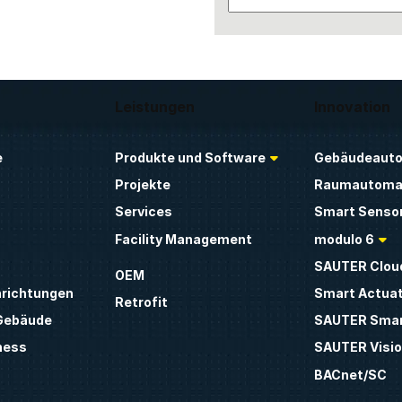
Leistungen
Innovation
e
Produkte und Software
Gebäudeauto
Projekte
Raumautoma
Services
Smart Sensor
Facility Management
modulo 6
SAUTER Clou
OEM
inrichtungen
Smart Actua
Retrofit
 Gebäude
SAUTER Smar
ness
SAUTER Visio
BACnet/SC