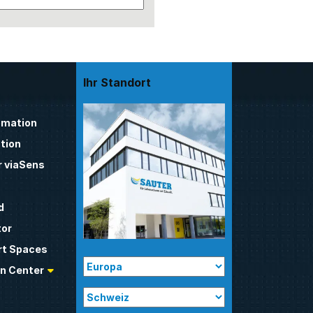
Ihr Standort
mation
tion
 viaSens
d
tor
t Spaces
n Center