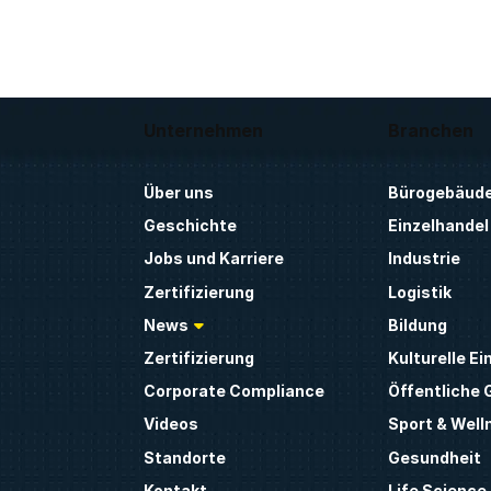
Unternehmen
Branchen
Über uns
Bürogebäud
Geschichte
Einzelhandel
Jobs und Karriere
Industrie
Zertifizierung
Logistik
News
Bildung
Zertifizierung
Kulturelle E
Corporate Compliance
Öffentliche
Videos
Sport & Well
Standorte
Gesundheit
Kontakt
Life Science