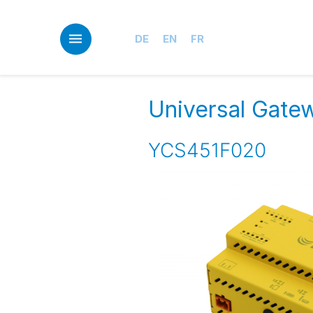
Skip
to
main
DE
EN
FR
content
Universal Gate
YCS451F020