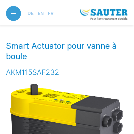
Skip
to
DE
EN
FR
main
content
Smart Actuator pour vanne à
boule
AKM115SAF232