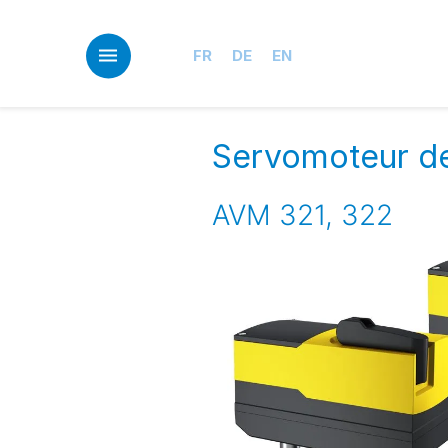
Skip
to
main
FR
DE
EN
content
Servomoteur d
AVM 321, 322