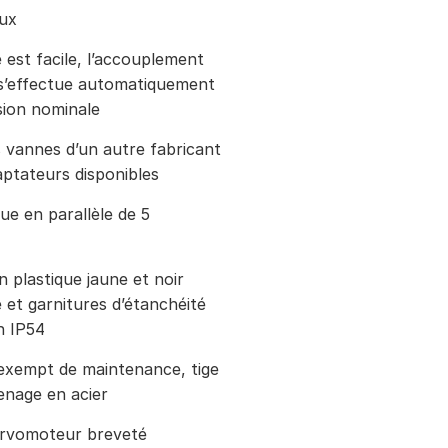
eux
est facile, l’accouplement
e s’effectue automatiquement
sion nominale
 vannes d’un autre fabricant
ptateurs disponibles
ue en parallèle de 5
en plastique jaune et noir
e et garnitures d’étanchéité
n IP54
exempt de maintenance, tige
renage en acier
rvomoteur breveté