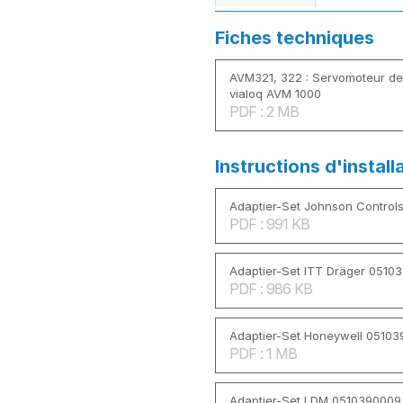
Fiches techniques
AVM321, 322 : Servomoteur d
vialoq AVM 1000
PDF : 2 MB
Instructions d'install
Adaptier-Set Johnson Control
PDF : 991 KB
Adaptier-Set ITT Dräger 0510
PDF : 986 KB
Adaptier-Set Honeywell 0510
PDF : 1 MB
Adaptier-Set LDM 0510390009