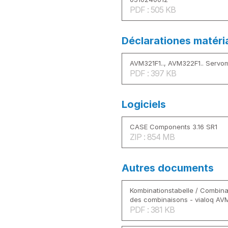
PDF : 505 KB
Déclarationes matéri
AVM321F1.., AVM322F1.. Servo
PDF : 397 KB
Logiciels
CASE Components 3.16 SR1
ZIP : 854 MB
Autres documents
Kombinationstabelle / Combina
des combinaisons - vialoq AV
PDF : 381 KB