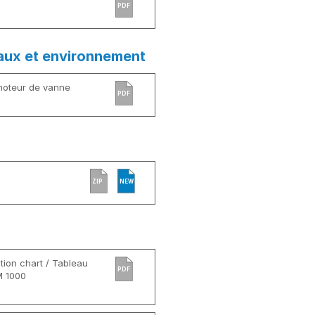
PDF
aux et environnement
moteur de vanne
PDF
ZIP
NEW
tion chart / Tableau
PDF
M 1000