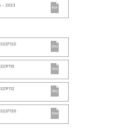
s - 2023
PDF
M322F122
DOC
321F110
DOC
321F112
DOC
M322F120
DOC