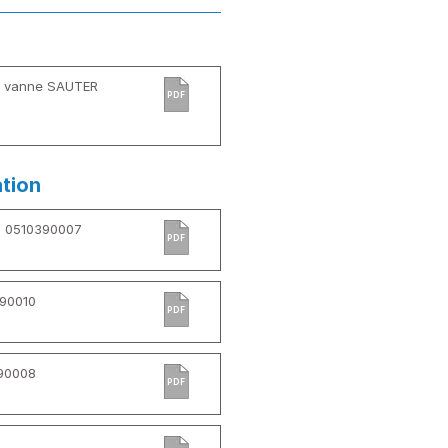
e vanne SAUTER
PDF
ation
s 0510390007
PDF
390010
PDF
390008
PDF