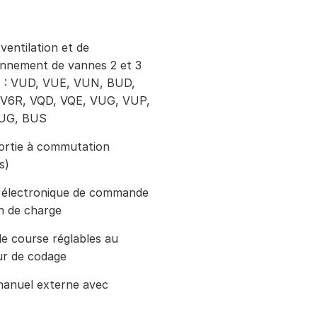
 ventilation et de
ionnement de vannes 2 et 3
21 : VUD, VUE, VUN, BUD,
 V6R, VQD, VQE, VUG, VUP,
BUG, BUS
ortie à commutation
s)
 électronique de commande
n de charge
de course réglables au
r de codage
manuel externe avec