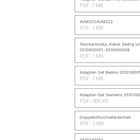
PDF : 1 MB
AVM321/AVM322
PDF : 1 MB
Steckermodul, Kabel 3adrig un
0510600001...0510600008
PDF : 1 MB
Adaptier-Set Belimo 05103900
PDF : 1 MB
Adaptier-Set Siemens 051039
PDF : 495 KB
Doppelhilfsschaltereinheit
PDF : 2 MB
0510240012