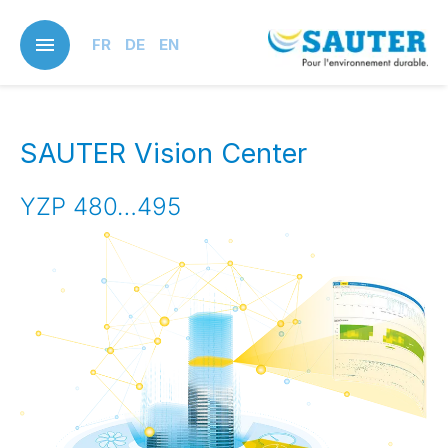
Skip
to
FR
DE
EN
main
content
SAUTER Vision Center
YZP 480…495