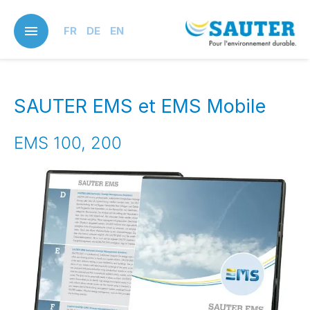
Skip
to
FR
DE
EN
main
content
SAUTER EMS et EMS Mobile
EMS 100, 200