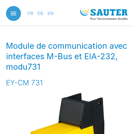
Skip
to
FR
DE
EN
main
content
Module de communication avec
interfaces M-Bus et EIA-232,
modu731
EY-CM 731