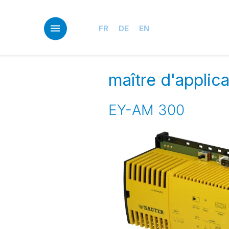
Skip
to
main
FR
DE
EN
content
maître d'appli
EY-AM 300