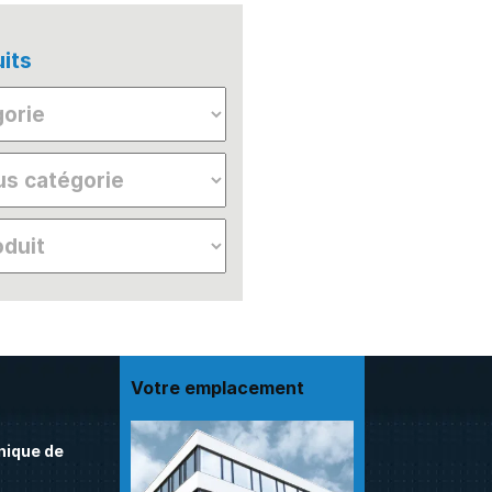
its
Votre emplacement
nique de