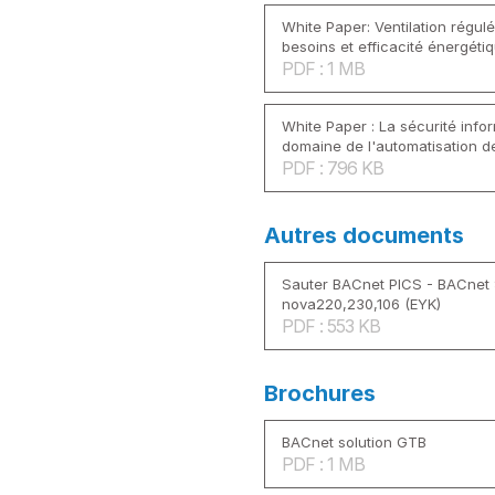
White Paper: Ventilation régul
besoins et efficacité énergéti
PDF : 1 MB
White Paper : La sécurité info
domaine de l'automatisation d
PDF : 796 KB
Autres documents
Sauter BACnet PICS - BACnet
nova220,230,106 (EYK)
PDF : 553 KB
Brochures
BACnet solution GTB
PDF : 1 MB