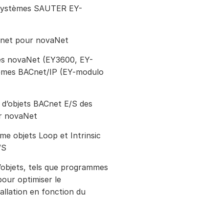
e systèmes SAUTER EY-
ACnet pour novaNet
ités novaNet (EY3600, EY-
tèmes BACnet/IP (EY-modulo
d’objets BACnet E/S des
ur novaNet
me objets Loop et Intrinsic
/S
objets, tels que programmes
pour optimiser le
allation en fonction du