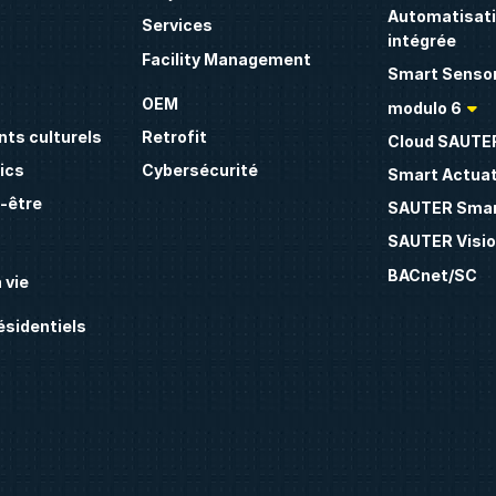
Automatisati
Services
intégrée
Facility Management
Smart Sensor
OEM
modulo 6
ts culturels
Retrofit
Cloud SAUTE
ics
Cybersécurité
Smart Actua
n-être
SAUTER Smar
SAUTER Visio
BACnet/SC
 vie
sidentiels