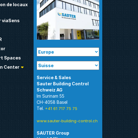
on de locaux
 viaSens
R
tor
t Spaces
n Center
Sauter Building Control
Im Surinam 55
CH-4058 Basel
Tel.
+41 61 717 75 75
www.sauter-building-control.ch
SAUTER Group