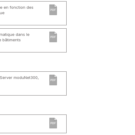
ée en fonction des
PDF
que
rmatique dans le
PDF
e bâtiments
 Server moduNet300,
PDF
PDF