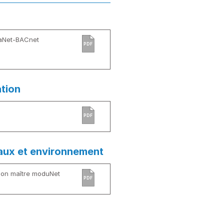
aNet-BACnet
PDF
ation
PDF
aux et environnement
ion maître moduNet
PDF