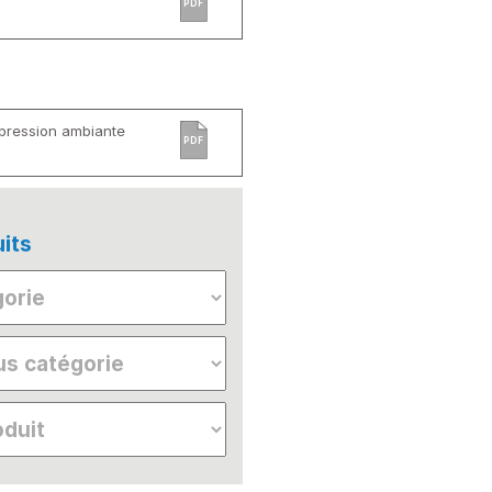
PDF
 pression ambiante
PDF
its