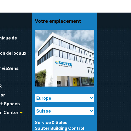
Votre emplacement
nique de
on de locaux
 viaSens
R
tor
t Spaces
n Center
Sauter Building Control