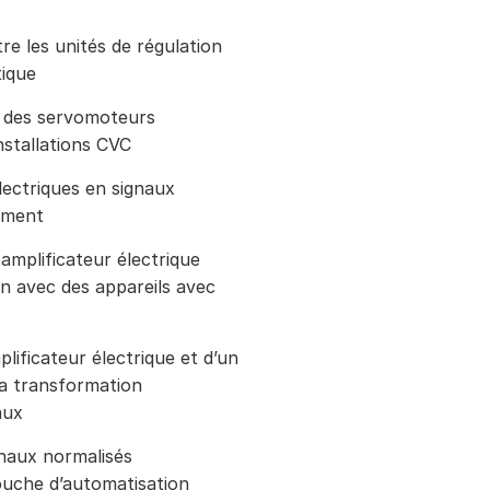
e les unités de régulation
tique
 des servomoteurs
nstallations CVC
lectriques en signaux
ement
amplificateur électrique
ison avec des appareils avec
lificateur électrique et d’un
la transformation
aux
gnaux normalisés
ouche d’automatisation