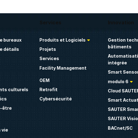
Services
Innovation
e bureaux
Produits et Logiciels
Gestion tech
bâtiments
 détails
Projets
Automatisati
Services
intégrée
Facility Management
Smart Sensor
OEM
modulo 6
ts culturels
Retrofit
Cloud SAUTE
ics
Cybersécurité
Smart Actua
n-être
SAUTER Smar
SAUTER Visio
BACnet/SC
 vie