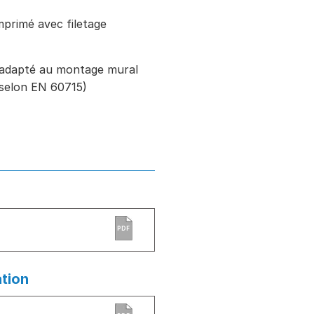
primé avec filetage
 adapté au montage mural
N selon EN 60715)
PDF
ation