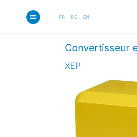
Skip
to
main
FR
DE
EN
content
Convertisseur e
XEP