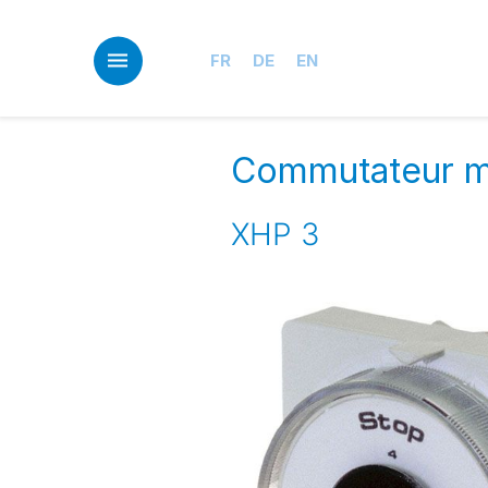
Skip
to
main
FR
DE
EN
content
Commutateur m
XHP 3