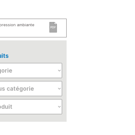
 pression ambiante
PDF
its