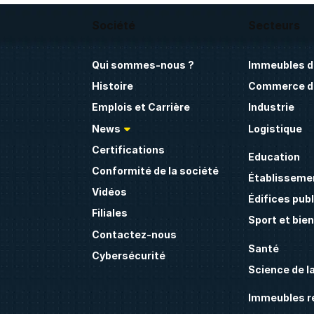
Société
Secteurs
Qui sommes-nous ?
Immeubles d
Histoire
Commerce de
Emplois et Carrière
Industrie
News
Logistique
Certifications
Education
Conformité de la société
Établissemen
Vidéos
Édifices publ
Filiales
Sport et bie
Contactez-nous
Santé
Cybersécurité
Science de la
Immeubles ré