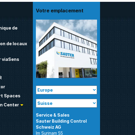
Votre emplacement
nique de
on de locaux
 viaSens
R
tor
t Spaces
n Center
Sauter Building Control
Im Surinam 55