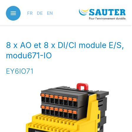
Skip
to
FR
DE
EN
main
content
8 x AO et 8 x DI/CI module E/S,
modu671-IO
EY6IO71