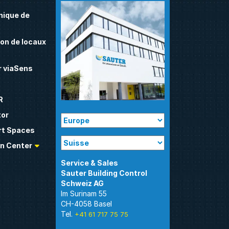
nique de
on de locaux
 viaSens
R
tor
t Spaces
n Center
Sauter Building Control
Im Surinam 55
CH-4058 Basel
Tel.
+41 61 717 75 75