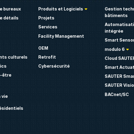
e bureaux
Produits et Logiciels
Gestion tech
bâtiments
 détails
Projets
Automatisati
Services
intégrée
Facility Management
Smart Sensor
OEM
modulo 6
ts culturels
Retrofit
Cloud SAUTE
ics
Cybersécurité
Smart Actua
n-être
SAUTER Smar
SAUTER Visio
BACnet/SC
 vie
sidentiels