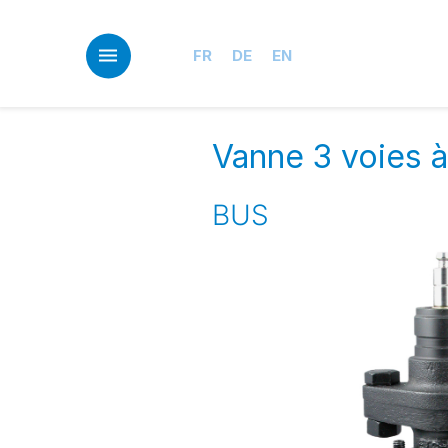
Skip
to
main
FR
DE
EN
content
Vanne 3 voies à
BUS