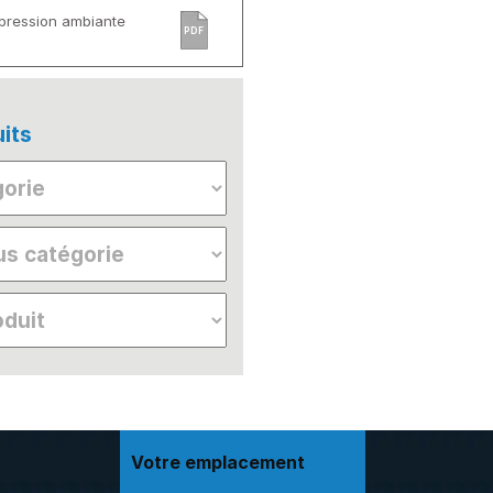
 pression ambiante
PDF
its
Votre emplacement