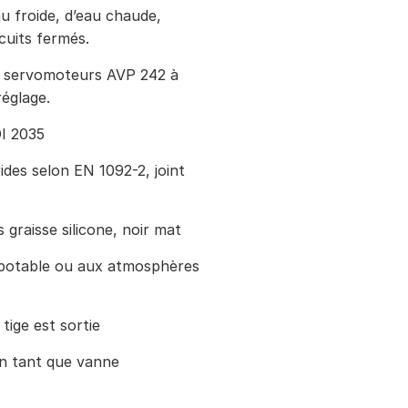
u froide, d’eau chaude,
cuits fermés.
s servomoteurs AVP 242 à
églage.
DI 2035
des selon EN 1092-2, joint
 graisse silicone, noir mat
 potable ou aux atmosphères
tige est sortie
en tant que vanne