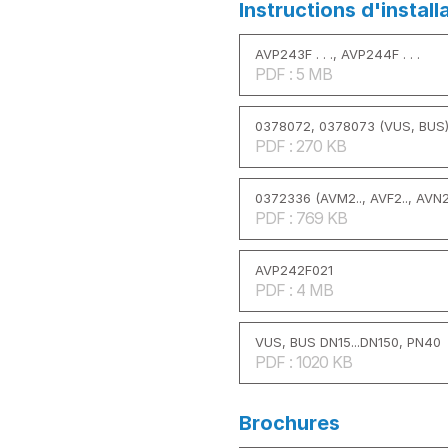
Instructions d'install
AVP243F . . ., AVP244F . . .
PDF : 5 MB
0378072, 0378073 (VUS, BUS
PDF : 270 KB
0372336 (AVM2.., AVF2.., AVN2.
PDF : 769 KB
AVP242F021
PDF : 4 MB
VUS, BUS DN15...DN150, PN40
PDF : 1020 KB
Brochures