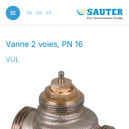
Skip
to
DE
EN
FR
main
content
Vanne 2 voies, PN 16
VUL