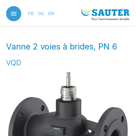
Skip
to
FR
DE
EN
main
content
Vanne 2 voies à brides, PN 6
VQD