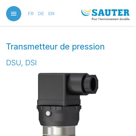
Skip
to
FR
DE
EN
main
content
Transmetteur de pression
DSU, DSI