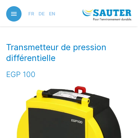
Skip
to
FR
DE
EN
main
content
Transmetteur de pression
différentielle
EGP 100