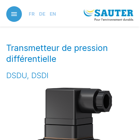
Skip
to
FR
DE
EN
main
content
Transmetteur de pression
différentielle
DSDU, DSDI