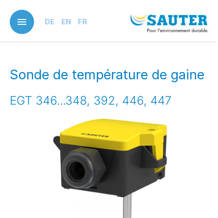
Skip
to
DE
EN
FR
main
content
Sonde de température de gaine
EGT 346...348, 392, 446, 447