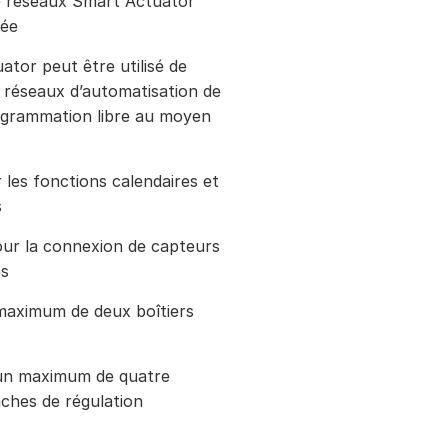
e réseaux Smart Actuator
uée
ator peut être utilisé de
s réseaux d’automatisation de
ogrammation libre au moyen
les fonctions calendaires et
s
our la connexion de capteurs
es
maximum de deux boîtiers
 un maximum de quatre
ches de régulation