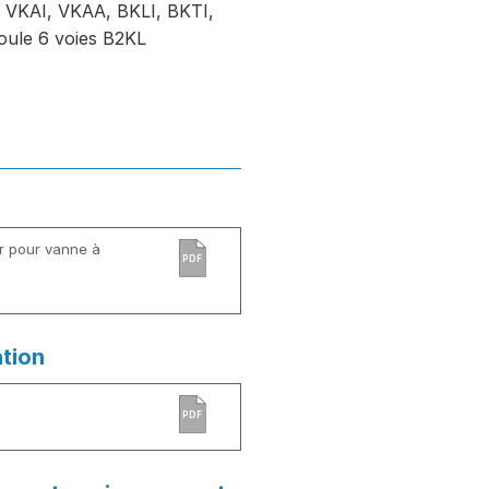
VKAI, VKAA, BKLI, BKTI,
oule 6 voies B2KL
r pour vanne à
PDF
ation
PDF