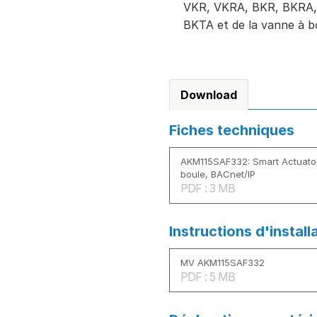
VKR, VKRA, BKR, BKRA, 
BKTA et de la vanne à b
Download
Fiches techniques
AKM115SAF332: Smart Actuato
boule, BACnet/IP
PDF : 3 MB
Instructions d'install
MV AKM115SAF332
PDF : 5 MB