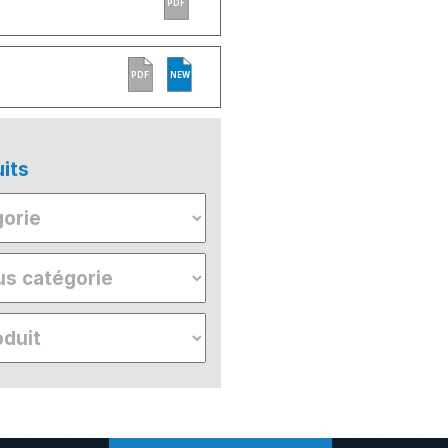
PDF
PDF
NEW
its