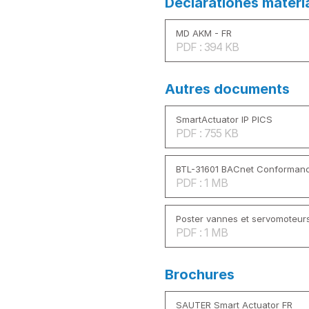
Déclarationes matéri
MD AKM - FR
PDF : 394 KB
Autres documents
SmartActuator IP PICS
PDF : 755 KB
BTL-31601 BACnet Conformance
PDF : 1 MB
Poster vannes et servomoteur
PDF : 1 MB
Brochures
SAUTER Smart Actuator FR