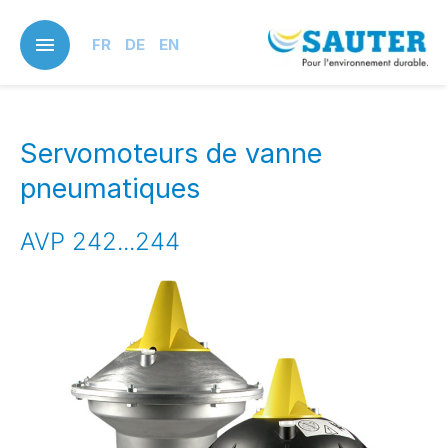
Skip
to
FR
DE
EN
main
content
Servomoteurs de vanne
pneumatiques
AVP 242...244