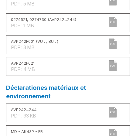
PDF
PDF : 5 MB
0274521, 0274730 (AVP242...244)
PDF
PDF : 1 MB
AVP242F001 (VU . , BU . )
PDF
PDF : 3 MB
AVP242F021
PDF
PDF : 4 MB
Déclarationes matériaux et
environnement
AVP242...244
PDF
PDF : 93 KB
MD - AK43P - FR
PDF