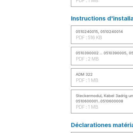
PDF : 1 MB
Instructions d'install
0510240015, 0510240014
PDF : 516 KB
0510390002 ... 0510390005, 0
PDF : 2 MB
ADM 322
PDF : 1 MB
Steckermodul, Kabel 3adrig un
0510600001...0510600008
PDF : 1 MB
Déclarationes matéri