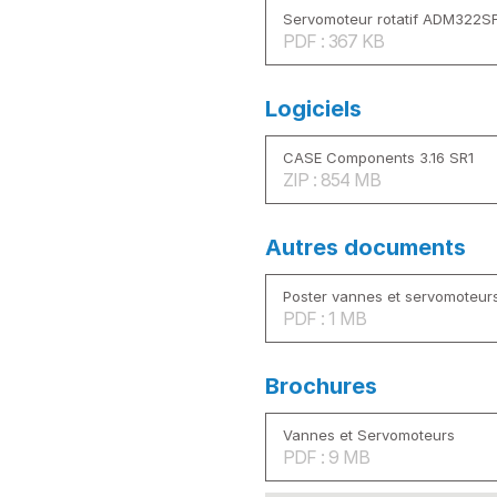
Servomoteur rotatif ADM322SF
PDF : 367 KB
Logiciels
CASE Components 3.16 SR1
ZIP : 854 MB
Autres documents
Poster vannes et servomoteur
PDF : 1 MB
Brochures
Vannes et Servomoteurs
PDF : 9 MB