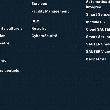
Automatisati
Services
intégrée
Facility Management
Smart Sensor
OEM
modulo 6
ts culturels
Retrofit
Cloud SAUTE
ics
Cybersécurité
Smart Actua
n-être
SAUTER Smar
SAUTER Visio
BACnet/SC
 vie
sidentiels