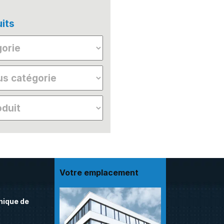
its
Votre emplacement
nique de