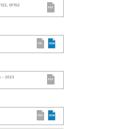
122, SF152
PDF
ZIP
NEW
s - 2023
PDF
PDF
NEW