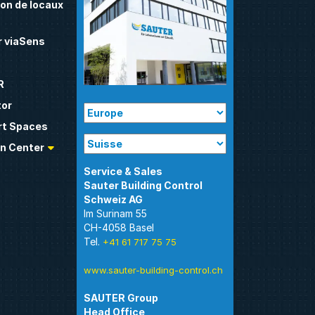
on de locaux
 viaSens
R
tor
t Spaces
n Center
Sauter Building Control
Im Surinam 55
CH-4058 Basel
Tel.
+41 61 717 75 75
www.sauter-building-control.ch
SAUTER Group