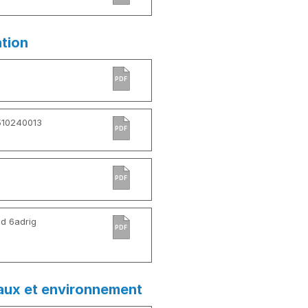
ation
PDF
510240013
PDF
PDF
d 6adrig
PDF
aux et environnement