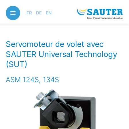
Skip
to
FR
DE
EN
main
content
Servomoteur de volet avec
SAUTER Universal Technology
(SUT)
ASM 124S, 134S