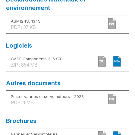
environnement
ASM124S, 134S
PDF
PDF : 37 KB
Logiciels
CASE Components 3.16 SR1
ZIP
NEW
ZIP : 854 MB
Autres documents
Poster vannes et servomoteurs - 2023
PDF
PDF : 1 MB
Brochures
Vannes et Servomoteurs