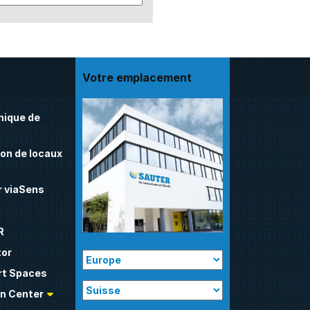
Votre emplacement
nique de
on de locaux
 viaSens
R
tor
t Spaces
n Center