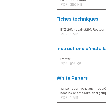
PDF : 396 KB
Fiches techniques
EYZ 291: novaNet291, Routeur
PDF : 1 MB
Instructions d'install
EYZ291
PDF : 516 KB
White Papers
White Paper: Ventilation régul
besoins et efficacité énergéti
PDF : 1 MB