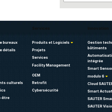
Services
Innovation
e bureaux
Produits et Logiciels
Gestion tech
bâtiments
 détails
Projets
Automatisati
Services
intégrée
Facility Management
Smart Sensor
OEM
modulo 6
ts culturels
Retrofit
Cloud SAUTE
ics
Cybersécurité
Smart Actua
n-être
SAUTER Smar
SAUTER Visio