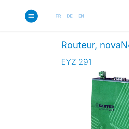
Skip
to
main
FR
DE
EN
content
Routeur, novaN
EYZ 291