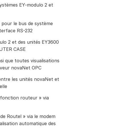
 systèmes EY-modulo 2 et
s pour le bus de système
terface RS-232
lo 2 et des unités EY3600
SAUTER CASE
si que toutes visualisations
rveur novaNet OPC
ntre les unités novaNet et
elle
fonction routeur » via
ode Routel » via le modem
nalisation automatique des