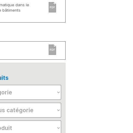
rmatique dans le
PDF
e bâtiments
PDF
its