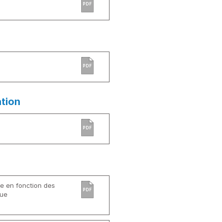
PDF
PDF
ation
PDF
ée en fonction des
PDF
que