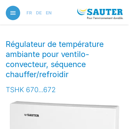
Skip
to
FR
DE
EN
main
content
Régulateur de température
ambiante pour ventilo-
convecteur, séquence
chauffer/refroidir
TSHK 670...672